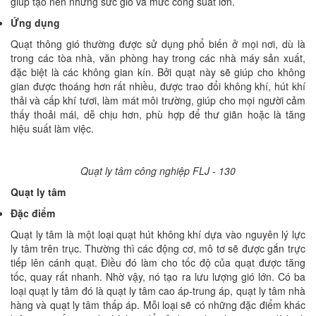
giúp tạo nên những sức gió và mức công suất lớn.
Ứng dụng
Quạt thông gió thường được sử dụng phổ biến ở mọi nơi, dù là
trong các tòa nhà, văn phòng hay trong các nhà máy sản xuất,
đặc biệt là các không gian kín. Bởi quạt này sẽ giúp cho không
gian được thoáng hơn rất nhiều, được trao đổi không khí, hút khí
thải và cấp khí tươi, làm mát môi trường, giúp cho mọi người cảm
thấy thoải mái, dễ chịu hơn, phù hợp để thư giãn hoặc là tăng
hiệu suất làm việc.
Quạt ly tâm công nghiệp FLJ - 130
Quạt ly tâm
Đặc điểm
Quạt ly tâm là một loại quạt hút không khí dựa vào nguyên lý lực
ly tâm trên trục. Thường thì các động cơ, mô tơ sẽ được gắn trực
tiếp lên cánh quạt. Điều đó làm cho tốc độ của quạt được tăng
tốc, quay rất nhanh. Nhờ vậy, nó tạo ra lưu lượng gió lớn. Có ba
loại quạt ly tâm đó là quạt ly tâm cao áp-trung áp, quạt ly tâm nhà
hàng và quạt ly tâm thấp áp. Mỗi loại sẽ có những đặc điểm khác