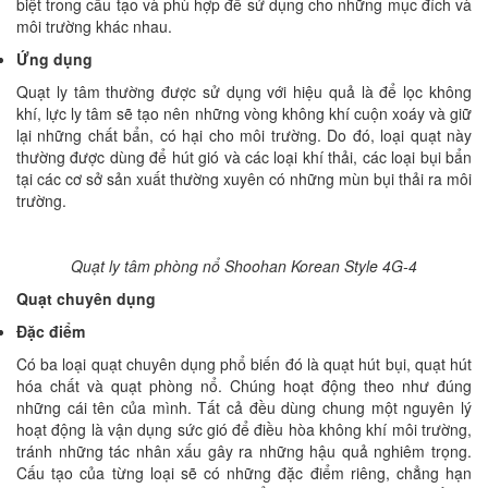
biệt trong cấu tạo và phù hợp để sử dụng cho những mục đích và
môi trường khác nhau.
Ứng dụng
Quạt ly tâm thường được sử dụng với hiệu quả là để lọc không
khí, lực ly tâm sẽ tạo nên những vòng không khí cuộn xoáy và giữ
lại những chất bẩn, có hại cho môi trường. Do đó, loại quạt này
thường được dùng để hút gió và các loại khí thải, các loại bụi bẩn
tại các cơ sở sản xuất thường xuyên có những mùn bụi thải ra môi
trường.
Quạt ly tâm phòng nổ Shoohan Korean Style 4G-4
Quạt chuyên dụng
Đặc điểm
Có ba loại quạt chuyên dụng phổ biến đó là quạt hút bụi, quạt hút
hóa chất và quạt phòng nổ. Chúng hoạt động theo như đúng
những cái tên của mình. Tất cả đều dùng chung một nguyên lý
hoạt động là vận dụng sức gió để điều hòa không khí môi trường,
tránh những tác nhân xấu gây ra những hậu quả nghiêm trọng.
Cấu tạo của từng loại sẽ có những đặc điểm riêng, chẳng hạn