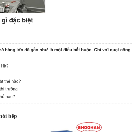
gì đặc biệt
à hàng lớn đã gần như là một điều bắt buộc. Chỉ với quạt công s
g Hà?
ất thế nào?
thị trường
thế nào?
khói bếp