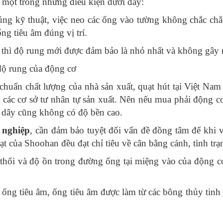
p một trong những điều kiện dưới đây:
ng kỹ thuật, việc neo các ống vào tường không chắc chắn
ng tiêu âm đúng vị trí.
ắn thì độ rung mới được đảm bảo là nhỏ nhất và không gây 
độ rung của động cơ
chuẩn chất lượng của nhà sản xuất, quạt hút tại Việt Nam
do các cơ sở tư nhân tự sản xuất. Nên nếu mua phải động
ộn dây cũng không có độ bền cao.
 nghiệp
, cần đảm bảo tuyệt đối vấn đề đồng tâm để khi v
 của Shoohan đều đạt chỉ tiêu về cân bằng cánh, tình tr
 thổi và độ ồn trong đường ống tại miệng vào của động 
 ống tiêu âm, ống tiêu âm được làm từ các bông thủy tin