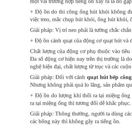
một vài trường hợp tiếng ồn xảy ra là do gặ
+ Độ ồn do thi công ống hút khói không đú
việc treo, mắc chụp hút khói, ống hút khói, ố
Giải pháp: Vị trí neo phải là tường chắc ch
+ Độ ồn cánh quạt của động cơ quạt hút và 
Chất lượng của động cơ phụ thuộc vào tiêu 
Đa số động cơ hiện nay trên thị trường là 
nghệ hiện đại, chất lượng từ trục và các cu
Giải pháp: Đối với cánh
quạt hút bếp công
Nhưng không phải quá lo lắng, sản phẩm quạt
+ Độ ồn do lượng khí thổi ra tại miệng ống
ra tại miệng ống thì tương đối dễ khắc phục.
Giải pháp: Thông thường, người ta dùng các
các bông này thì không gây ra tiếng ồn.