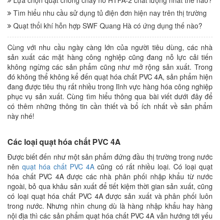
Lựa chọn quạt chống cháy nổ HTFA-2 chất lượng nhất thế nào?
Tìm hiểu nhu cầu sử dụng tủ điện đơn hiện nay trên thị trường
Quạt thổi khí hỗn hợp SWF Quang Hà có ứng dụng thế nào?
Cùng với nhu cầu ngày càng lớn của người tiêu dùng, các nhà
sản xuất các mặt hàng công nghiệp cũng đang nỗ lực cải tiến
không ngừng các sản phẩm cũng như mở rộng sản xuất. Trong
đó không thể không kể đến quạt hóa chất PVC 4A, sản phẩm hiện
đang được tiêu thụ rất nhiều trong lĩnh vực hàng hóa công nghiệp
phục vụ sản xuất. Cùng tìm hiểu thông qua bài viết dưới đây để
có thêm những thông tin cần thiết và bổ ích nhất về sản phẩm
này nhé!
Các loại quạt hóa chất PVC 4A
Được biết đến như một sản phẩm đứng đầu thị trường trong nước
nên
quạt hóa chất PVC 4A
cũng có rất nhiều loại. Có loại quạt
hóa chất PVC 4A được các nhà phân phối nhập khẩu từ nước
ngoài, bỏ qua khâu sản xuất để tiết kiệm thời gian sản xuất, cũng
có loại quạt hóa chất PVC 4A được sản xuất và phân phối luôn
trong nước. Nhưng nhìn chung dù là hàng nhập khẩu hay hàng
nội địa thì các sản phẩm quạt hóa chất PVC 4A vẫn hướng tới yếu