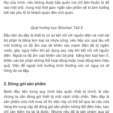
thọ của mình, nếu không được bảo quản mà chỉ đơn thuần là để
vào một chỗ, trong một thời gian ngắn sản phẩm sẽ bị ảnh hưởng
bởi các yếu tố từ khách quan đến chủ quan.
Quạt hướng trục Shoohan T40-5
Đầu tiên do đây là thiết bị có sự kết nối với nguồn điện và một vài
bộ phận là bằng kim loại và nhựa cứng, nếu tiếp xúc quá lâu với
môi trường có độ ẩm cao sẽ khiến các mạch điện dễ bị ngấm
nước, gây nguy hiểm khi sử dụng sau này khi kết nối với nguồn
điện. Ngoài ra độ ẩm cao khiến các bộ phậ bằng kim loại han rỉ,
khiến các bộ phận không thể hoạt động hoặc hoạt động kém hiệu
quả. Việc để ngoài môi trường bình thường còn có nguy cơ vỡ
hỏng do va đập.
2. Đóng gói sản phẩm
Bước đầu tiên trong quy trình bảo quản thiết bị chính là việc
chúng ta cần đóng gói thiết bị một cách chắc chắn. Nếu đây là
sản phẩm vừa mới mua về thì việc này có thể bỏ qua do các cửa
hàng khi cung cấp đã đóng gói sản phẩm tương đối đảm bảo, bạn
chỉ cần kiểm tra lại là được. Nhưng nếu đã là sản phẩm qua sử