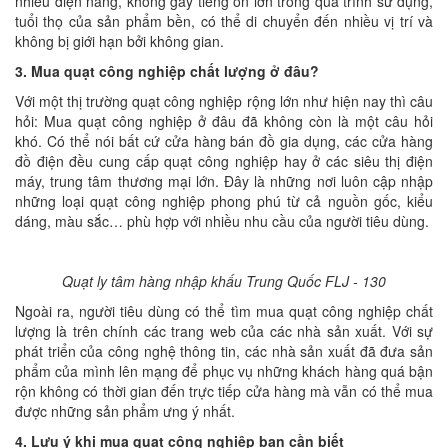
nhiều điện năng, không gây tiếng ồn lớn trong quá trình sử dụng,
tuổi thọ của sản phẩm bền, có thể di chuyển đến nhiều vị trí và
không bị giới hạn bởi không gian.
3. Mua quạt công nghiệp chất lượng ở đâu?
Với một thị trường quạt công nghiệp rộng lớn như hiện nay thì câu
hỏi: Mua quạt công nghiệp ở đâu đã không còn là một câu hỏi
khó. Có thể nói bất cứ cửa hàng bán đồ gia dụng, các cửa hàng
đồ điện đều cung cấp quạt công nghiệp hay ở các siêu thị điện
máy, trung tâm thương mại lớn. Đây là những nơi luôn cập nhập
những loại quạt công nghiệp phong phú từ cả nguồn gốc, kiểu
dáng, màu sắc… phù hợp với nhiều nhu cầu của người tiêu dùng.
Quạt ly tâm hàng nhập khấu Trung Quốc FLJ - 130
Ngoài ra, người tiêu dùng có thể tìm mua quạt công nghiệp chất
lượng là trên chính các trang web của các nhà sản xuất. Với sự
phát triển của công nghệ thông tin, các nhà sản xuất đã đưa sản
phẩm của mình lên mạng để phục vụ những khách hàng quá bận
rộn không có thời gian đến trực tiếp cửa hàng mà vẫn có thể mua
được những sản phẩm ưng ý nhất.
4. Lưu ý khi mua quạt công nghiệp bạn cần biết