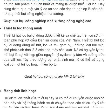
những sản phẩm hữu ích nhất và mang lại được nhiều lợi ích. Hãy
cùng điểm qua một vài lý do tại sao các doanh nghiệp là nên đầu
tư quạt hút bụi công nghiệp nhà xưởng.
Quạt hút bụi công nghiệp nhà xưởng công nghệ cao
Thiết bị lọc thông minh
Thiết bị hút lọc bụi di động được thiết kế và chế tạo trên cơ sở tính
toán phù hợp với điều kiện sử dụng của Việt Nam. Thiết bị hút lọc
bụi di động dùng để hút, lọc và thu gom bụi, những loại bụi mịn,
khó phát sinh đơn lẻ ở các nhà máy sản xuất. Nó có nguyên lý thu
hồi bụi là sự kết hợp giữa nguyên lý cyclone ly tâm và cưỡng bức
qua vải lọc. Tùy theo lượng bụi phát sinh mà nó có thể sử dụng
loại có một túi lọc hoặc nhiều bộ túi.
Quạt hút bụi công nghiệp MF 2 túi 4Kw
Mang tính linh hoạt
Ưu điểm lớn nhất của thiết bị này là có thể di chuyển được nhờ có
bàn đẩy và hệ thống bánh xe di chuyển theo các chiều tùy ý rất
thuận tiện và linh hoạt. Quạt hút được chế tạo với khả năng thu