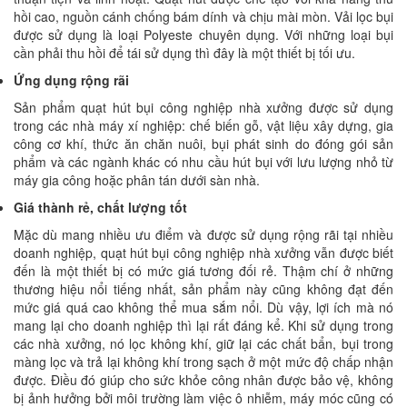
hồi cao, nguồn cánh chống bám dính và chịu mài mòn. Vải lọc bụi
được sử dụng là loại Polyeste chuyên dụng. Với những loại bụi
cần phải thu hồi để tái sử dụng thì đây là một thiết bị tối ưu.
Ứng dụng rộng rãi
Sản phẩm quạt hút bụi công nghiệp nhà xưởng được sử dụng
trong các nhà máy xí nghiệp: chế biến gỗ, vật liệu xây dựng, gia
công cơ khí, thức ăn chăn nuôi, bụi phát sinh do đóng gói sản
phẩm và các ngành khác có nhu cầu hút bụi với lưu lượng nhỏ từ
máy gia công hoặc phân tán dưới sàn nhà.
Giá thành rẻ, chất lượng tốt
Mặc dù mang nhiều ưu điểm và được sử dụng rộng rãi tại nhiều
doanh nghiệp, quạt hút bụi công nghiệp nhà xưởng vẫn được biết
đến là một thiết bị có mức giá tương đối rẻ. Thậm chí ở những
thương hiệu nổi tiếng nhất, sản phẩm này cũng không đạt đến
mức giá quá cao không thể mua sắm nổi. Dù vậy, lợi ích mà nó
mang lại cho doanh nghiệp thì lại rất đáng kể. Khi sử dụng trong
các nhà xưởng, nó lọc không khí, giữ lại các chất bẩn, bụi trong
màng lọc và trả lại không khí trong sạch ở một mức độ chấp nhận
được. Điều đó giúp cho sức khỏe công nhân được bảo vệ, không
bị ảnh hưởng bởi môi trường làm việc ô nhiễm, máy móc cũng có