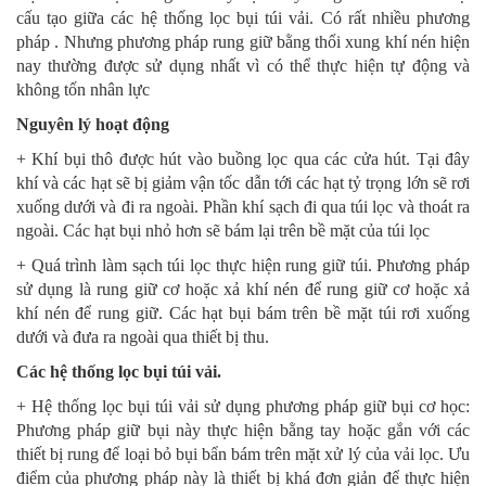
cấu tạo giữa các hệ thống lọc bụi túi vải. Có rất nhiều phương
pháp . Nhưng phương pháp rung giữ bằng thổi xung khí nén hiện
nay thường được sử dụng nhất vì có thể thực hiện tự động và
không tốn nhân lực
Nguyên lý hoạt động
+ Khí bụi thô được hút vào buồng lọc qua các cửa hút. Tại đây
khí và các hạt sẽ bị giảm vận tốc dẫn tới các hạt tỷ trọng lớn sẽ rơi
xuống dưới và đi ra ngoài. Phần khí sạch đi qua túi lọc và thoát ra
ngoài. Các hạt bụi nhỏ hơn sẽ bám lại trên bề mặt của túi lọc
+ Quá trình làm sạch túi lọc thực hiện rung giữ túi. Phương pháp
sử dụng là rung giữ cơ hoặc xả khí nén để rung giữ cơ hoặc xả
khí nén để rung giữ. Các hạt bụi bám trên bề mặt túi rơi xuống
dưới và đưa ra ngoài qua thiết bị thu.
Các hệ thống lọc bụi túi vải.
+ Hệ thống lọc bụi túi vải sử dụng phương pháp giữ bụi cơ học:
Phương pháp giữ bụi này thực hiện bằng tay hoặc gắn với các
thiết bị rung để loại bỏ bụi bẩn bám trên mặt xử lý của vải lọc. Ưu
điểm của phương pháp này là thiết bị khá đơn giản để thực hiện