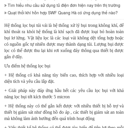
Tìm hiểu nhu cầu sử dụng tủ điện đơn hiện nay trên thị trường
Quạt thổi khí hỗn hợp SWF Quang Hà có ứng dụng thế nào?
Hệ thống lọc bụi túi vải là hệ thống xử lý bụi trong không khí, để
khí thoát ra khỏi hệ thống là khí sạch đã được loại bỏ hoàn toàn
bụi lơ lửng. Vật liệu lọc là các loại vải không dệt tổng hợp hoặc
có nguồn gốc tự nhiên được may thành dạng túi. Lượng bụi được
lọc có thể được thu lại khi rơi xuống đáy thông qua thiết bị được
gắn ở đây.
Ưu điểm hệ thống lọc bụi
+ Hệ thống có khả năng tùy biến cao, thích hợp với nhiều loại
diện tích và yêu cầu lắp đặt.
+ Giải pháp này đáp ứng hầu hết các yêu cầu lọc bụi với khả
năng lọc bụi tới kích thước 5 micron
+ Hệ thống này có thể gắn kết được với nhiều thiết bị hỗ trợ và
thiết bị giám sát như đồng hồ đo áp , các thiết bị giám sát an toàn
mà không làm ảnh hưởng đến quá trình hoạt động
+ Việc thiết kế hệ thống có thể được tùy biến để tiện lợi theo mỗi