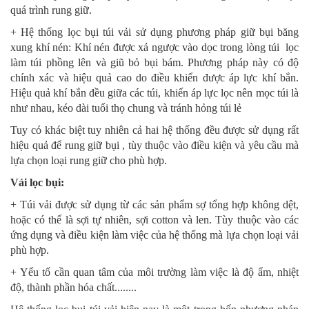
quá trình rung giữ.
+ Hệ thống lọc bụi túi vải sử dụng phương pháp giữ bụi băng
xung khí nén: Khí nén được xả ngược vào dọc trong lòng túi lọc
làm túi phồng lên và giũ bỏ bụi bám. Phương pháp này có độ
chính xác và hiệu quả cao do điều khiển được áp lực khí bắn.
Hiệu quả khí bắn đều giữa các túi, khiến áp lực lọc nên mọc túi là
như nhau, kéo dài tuổi thọ chung và tránh hỏng túi lẻ
Tuy có khác biệt tuy nhiên cả hai hệ thống đều được sử dụng rất
hiệu quả để rung giữ bụi , tùy thuộc vào điều kiện và yêu cầu mà
lựa chọn loại rung giữ cho phù hợp.
Vải lọc bụi:
+ Túi vải được sử dụng từ các sản phẩm sợ tổng hợp không dệt,
hoặc có thể là sợi tự nhiên, sợi cotton và len. Tùy thuộc vào các
ứng dụng và điều kiện làm việc của hệ thống mà lựa chọn loại vải
phù hợp.
+ Yếu tố cần quan tâm của môi trường làm việc là độ ẩm, nhiệt
độ, thành phần hóa chất........