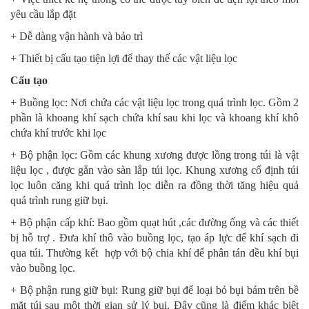
yêu cầu lắp đặt
+ Dễ dàng vận hành và bảo trì
+ Thiết bị cấu tạo tiện lợi để thay thế các vật liệu lọc
Cấu tạo
+ Buồng lọc: Nơi chứa các vật liệu lọc trong quá trình lọc. Gồm 2
phần là khoang khí sạch chứa khí sau khi lọc và khoang khí khô
chứa khí trước khi lọc
+ Bộ phận lọc: Gồm các khung xương được lồng trong túi là vật
liệu lọc , được gắn vào sàn lắp túi lọc. Khung xương cố định túi
lọc luôn căng khi quá trình lọc diễn ra đồng thời tăng hiệu quả
quá trình rung giữ bụi.
+ Bộ phận cấp khí: Bao gồm quạt hút ,các đường ống và các thiết
bị hỗ trợ . Đưa khí thô vào buồng lọc, tạo áp lực để khí sạch đi
qua túi. Thường kết hợp với bộ chia khí để phân tán đều khí bụi
vào buồng lọc.
+ Bộ phận rung giữ bụi: Rung giữ bụi để loại bỏ bụi bám trên bề
mặt túi sau một thời gian sử lý bụi. Đây cũng là điểm khác biệt