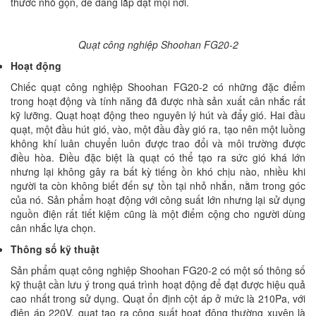
thước nhỏ gọn, dễ dàng lắp đặt mọi nơi.
Quạt công nghiệp Shoohan FG20-2
Hoạt động
Chiếc quạt công nghiệp Shoohan FG20-2 có những đặc điểm
trong hoạt động và tính năng đã được nhà sản xuất cân nhắc rất
kỹ lưỡng. Quạt hoạt động theo nguyên lý hút và đẩy gió. Hai đầu
quạt, một đầu hút gió, vào, một đầu đầy gió ra, tạo nên một luồng
không khí luân chuyển luôn được trao đổi và môi trường được
điều hòa. Điều đặc biệt là quạt có thể tạo ra sức gió khá lớn
nhưng lại không gây ra bất kỳ tiếng ồn khó chịu nào, nhiều khi
người ta còn không biết đến sự tồn tại nhỏ nhắn, nằm trong góc
của nó. Sản phẩm hoạt động với công suất lớn nhưng lại sử dụng
nguồn điện rất tiết kiệm cũng là một điểm cộng cho người dùng
cân nhắc lựa chọn.
Thông số kỹ thuật
Sản phẩm quạt công nghiệp Shoohan FG20-2 có một số thông số
kỹ thuật cần lưu ý trong quá trình hoạt động để đạt được hiệu quả
cao nhất trong sử dụng. Quạt ổn định cột áp ở mức là 210Pa, với
điện áp 220V, quạt tạo ra công suất hoạt động thường xuyên là