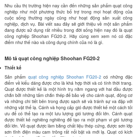
Nhu cầu thị trường hiện nay cần đến những sản phẩm quạt công
nghiệp như một phương thức bổ trợ trong mọi hoạt động của
cuộc sống thường ngày cũng như hoạt động sản xuất công
nghiệp, dịch vụ. Bài viết sau đây sẽ giới thiệu về một sản phẩm
đang được sử dụng rất nhiều trong đời sống hiện nay đó là quạt
công nghiệp Shoohan FG20-2. Hãy cùng xem xem nó có đặc
điểm như thế nào và công dụng chính của nó là gì.
Mô tả quạt công nghiệp Shoohan FG20-2
Thiết kế
Sản phẩm
quạt công nghiệp Shoohan FG20-2
có những đặc
điểm về kiểu dáng được cho là khá hợp thời và có tính thời trang.
Quạt được thiết kế là một hình trụ nằm ngang với hai đầu được
chắn bởi những tấm chắn thép để bảo vệ cho cánh quạt, động cơ
và những chi tiết bên trong được sạch sẽ và tránh sự va đập với
những vật thể lạ. Cánh và họng cấp gió được thiết kế một cách tối
ưu để có thể tạo ra một lưu lượng gió tương đối lớn. Cánh quạt
được thiết kế nghiêng nghiêng để tạo ra một phạm vi gió tương
đối lớn. Vỏ quạt được làm bằng chất liệu thép cứng, được sơn lớp
sơn tĩnh điện màu cam trông rất nổi bật và mới lạ. Quạt có kích