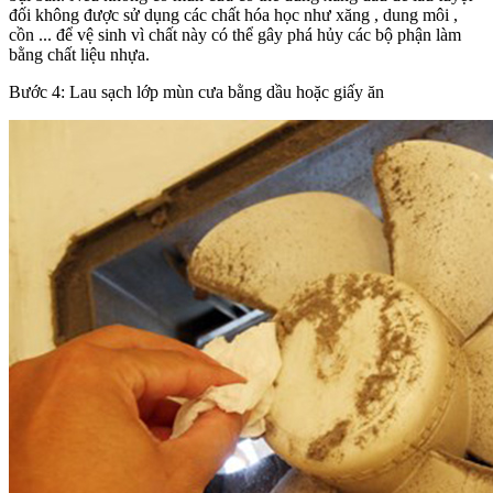
đối không được sử dụng các chất hóa học như xăng , dung môi ,
cồn ... để vệ sinh vì chất này có thể gây phá hủy các bộ phận làm
bằng chất liệu nhựa.
Bước 4: Lau sạch lớp mùn cưa bằng dầu hoặc giấy ăn