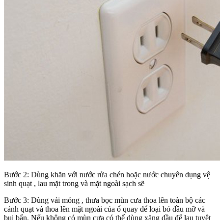
Bước 2: Dùng khăn với nước rửa chén hoặc nước chuyên dụng vệ
sinh quạt , lau mặt trong và mặt ngoài sạch sẽ
Bước 3: Dùng vải mỏng , thưa bọc mùn cưa thoa lên toàn bộ các
cánh quạt và thoa lên mặt ngoài của ổ quay để loại bỏ dầu mỡ và
bụi bẩn. Nếu không có mùn cưa có thể dùng xăng dầu để lau tuyệt