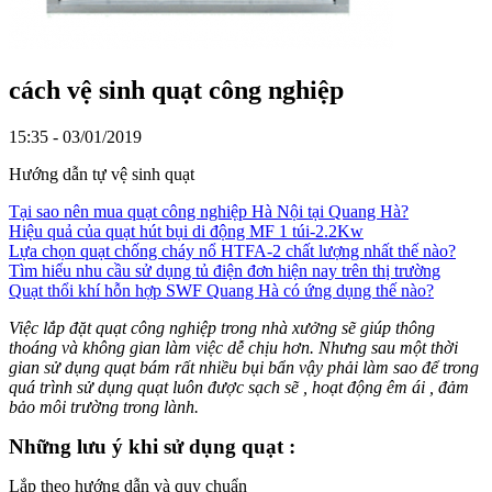
cách vệ sinh quạt công nghiệp
15:35 - 03/01/2019
Hướng dẫn tự vệ sinh quạt
Tại sao nên mua quạt công nghiệp Hà Nội tại Quang Hà?
Hiệu quả của quạt hút bụi di động MF 1 túi-2.2Kw
Lựa chọn quạt chống cháy nổ HTFA-2 chất lượng nhất thế nào?
Tìm hiểu nhu cầu sử dụng tủ điện đơn hiện nay trên thị trường
Quạt thổi khí hỗn hợp SWF Quang Hà có ứng dụng thế nào?
Việc lắp đặt quạt công nghiệp trong nhà xưởng sẽ giúp thông
thoáng và không gian làm việc dễ chịu hơn. Nhưng sau một thời
gian sử dụng quạt bám rất nhiều bụi bẩn vậy phải làm sao để trong
quá trình sử dụng quạt luôn được sạch sẽ , hoạt động êm ái , đảm
bảo môi trường trong lành.
Những lưu ý khi sử dụng quạt :
Lắp theo hướng dẫn và quy chuẩn