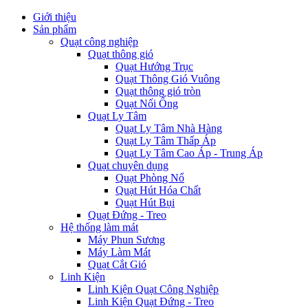
Giới thiệu
Sản phẩm
Quạt công nghiệp
Quạt thông gió
Quạt Hướng Trục
Quạt Thông Gió Vuông
Quạt thông gió tròn
Quạt Nối Ống
Quạt Ly Tâm
Quạt Ly Tâm Nhà Hàng
Quạt Ly Tâm Thấp Áp
Quạt Ly Tâm Cao Áp - Trung Áp
Quạt chuyên dụng
Quạt Phòng Nổ
Quạt Hút Hóa Chất
Quạt Hút Bụi
Quạt Đứng - Treo
Hệ thống làm mát
Máy Phun Sương
Máy Làm Mát
Quạt Cắt Gió
Linh Kiện
Linh Kiện Quạt Công Nghiệp
Linh Kiện Quạt Đứng - Treo