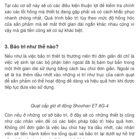
Tại các cơ sở này sẽ có các điều kiện thuận lợi để kiểm tra chính
xác các lỗi hỏng mà thiết bị đang gặp phải và có cách khắc phục
nhanh chóng nhất. Quá trình bảo trì tùy theo mức độ hỏng hóc
của sản phẩm mà sẽ mất thời gian dài ngắn khác nhau cũng vì
vậy mà giá tiền cũng sẽ có sự khác biệt.
3. Bảo trì như thế nào?
Nếu như là việc bảo trì thiết bị thường niên thì đơn giản đó chỉ là
việc vệ sinh lại các bộ phận bên ngoài đã bị bám bụi bẩn trong
một thời gian dài sử dụng bằng cách lau chùi đơn giản. Ngoài ra
sẽ là tra thêm dầu nhớt vào những vị trí như trục của cánh quạt
để sản phẩm có thể hoạt động dễ dàng và hiệu quả hơn khi được
tiếp tục đưa vào sử dụng.
Quạt cấp gió di động Shoohan ET 8G-4
Còn nếu ở những cơ sở bảo trì, ở đây sẽ có những thiết bị cũng
như các nhân viên để có các biện pháp bảo trì hiệu quả hơn.
Không chỉ đơn giản là việc lau chùi hay tra dầu nhớt, các nhân
viên sẽ tiến hành kiểm tra tổng quát và bảo trì lại dưới sự hỗ trợ