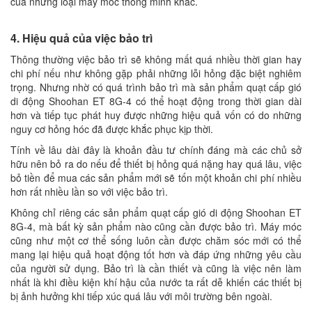
của những loại máy móc thông minh khác.
4. Hiệu quả của việc bảo trì
Thông thường việc bảo trì sẽ không mất quá nhiều thời gian hay
chi phí nếu như không gặp phải những lỗi hỏng đặc biệt nghiêm
trọng. Nhưng nhờ có quá trình bảo trì mà sản phẩm quạt cấp gió
di động Shoohan ET 8G-4 có thể hoạt động trong thời gian dài
hơn và tiếp tục phát huy được những hiệu quả vốn có do những
nguy cơ hỏng hóc đã được khắc phục kịp thời.
Tính về lâu dài đây là khoản đầu tư chính đáng mà các chủ sở
hữu nên bỏ ra do nếu để thiết bị hỏng quá nặng hay quá lâu, việc
bỏ tiền để mua các sản phẩm mới sẽ tốn một khoản chi phí nhiều
hơn rất nhiều lần so với việc bảo trì.
Không chỉ riêng các sản phẩm quạt cấp gió di động Shoohan ET
8G-4, mà bất kỳ sản phẩm nào cũng cần được bảo trì. Máy móc
cũng như một cơ thể sống luôn cần được chăm sóc mới có thể
mang lại hiệu quả hoạt động tốt hơn và đáp ứng những yêu cầu
của người sử dụng. Bảo trì là cần thiết và cũng là việc nên làm
nhất là khi điều kiện khí hậu của nước ta rất dễ khiến các thiết bị
bị ảnh hưởng khi tiếp xúc quá lâu với môi trường bên ngoài.