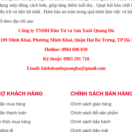
g máy đúng cách hơn, giúp tăng thêm tuổi thọ . Quạt hút hóa chất là
u ích và tiện lợi nhất . Đảm bảo an toàn trong quá trình làm việc và 
i theo địa chỉ sau:
Công ty TNHH Đầu Tư và Sản Xuất Quang Hà
 199 Minh Khai, Phường Minh Khai, Quận Hai Bà Trưng, TP Hà 
Hotline: 0984 690 839
Kỹ thuật: 0983 291 718
Email: kinhdoanhquangha@gmail.com
RỢ KHÁCH HÀNG
CHÍNH SÁCH BÁN HÀN
dẫn mua hàng
Chính sách giao hàng
ẫn thanh toán
Chính sách đổi sản phẩm
h thức mua hàng
Chính sách bảo hành
ường đi
Chính sách bảo mật