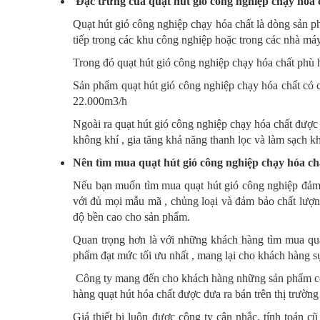
Đặc trưng của quạt hút gió công nghiệp chạy hóa 
Quạt hút gió công nghiệp chạy hóa chất là dòng sản p
tiếp trong các khu công nghiệp hoặc trong các nhà máy 
Trong đó quạt hút gió công nghiệp chạy hóa chất phù h
Sản phẩm quạt hút gió công nghiệp chạy hóa chất có c
22.000m3/h
Ngoài ra quạt hút gió công nghiệp chạy hóa chất được l
không khí , gia tăng khả năng thanh lọc và làm sạch k
Nên tìm mua quạt hút gió công nghiệp chạy hóa ch
Nếu bạn muốn tìm mua quạt hút gió công nghiệp đảm 
với đủ mọi mẫu mã , chủng loại và đảm bảo chất lượng
độ bền cao cho sản phẩm.
Quan trọng hơn là với những khách hàng tìm mua quạ
phẩm đạt mức tối ưu nhất , mang lại cho khách hàng sự
Công ty mang đến cho khách hàng những sản phẩm có c
hàng quạt hút hóa chất được đưa ra bán trên thị trườn
Giá thiết bị luôn được công ty cân nhắc, tính toán