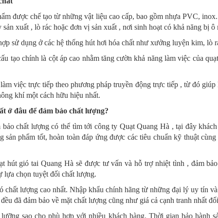
chất
hẩm được chế tạo từ những vật liệu cao cấp, bao gồm nhựa PVC, inox..
sản xuất , lò rác hoặc đơn vị sản xuất , nơi sinh hoạt có khả năng bị ô
ợp sử dụng ở các hệ thống hút hơi hóa chất như xưởng luyện kim, lò rác
ấu tạo chính là cột áp cao nhằm tăng cườn khả năng làm việc của quạt
àm việc trực tiếp theo phương pháp truyền động trực tiếp , từ đó giúp
hông khí một cách hữu hiệu nhất.
ất ở đâu để đảm bảo chất lượng?
bảo chất lượng có thể tìm tới công ty Quạt Quang Hà , tại đây khách
 sản phẩm tốt, hoàn toàn đáp ứng được các tiêu chuẩn kỹ thuật cùng c
t hút gió tai Quang Hà sẽ được tư vấn và hỗ trợ nhiệt tình , đảm bả
 lựa chọn tuyệt đối chất lượng.
hất lượng cao nhất. Nhập khẩu chính hãng từ những đại lý uy tín và 
g đều đã đảm bảo về mặt chất lượng cũng như giá cả cạnh tranh nhất đố
 cũ lưỡng sao cho phù hợp với nhiều khách hàng. Thời gian bảo hành 