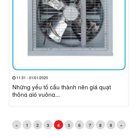
11:31 - 01/01/2020
Những yếu tố cấu thành nên giá quạt
thông gió vuông...
«
1
2
3
4
5
6
7
8
9
»