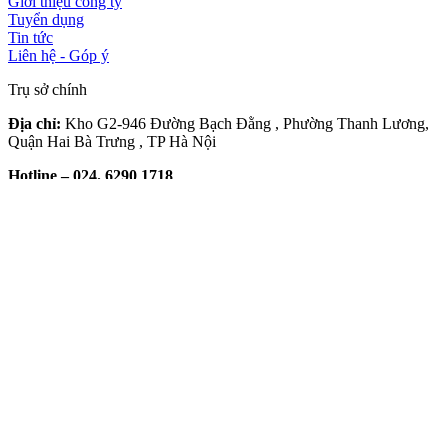
Giới thiệu công ty
Tuyển dụng
Tin tức
Liên hệ - Góp ý
Trụ sở chính
Địa chỉ:
Kho G2-946 Đường Bạch Đằng , Phường Thanh Lương,
Quận Hai Bà Trưng , TP Hà Nội
Hotline – 024. 6290 1718
Kỹ thuật: 024. 6290 1718
Email:
kinhdoanhquangha@gmail.com
được thêm vào giỏ hàng của bạn.
₫