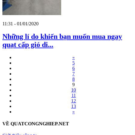
11:31 - 01/01/2020
Những lí do khiến bạn muốn mua ngay
quạt cấp gió di...
«
5
6
7
8
9
10
11
12
13
»
VỀ QUATCONGNGHIEP.NET