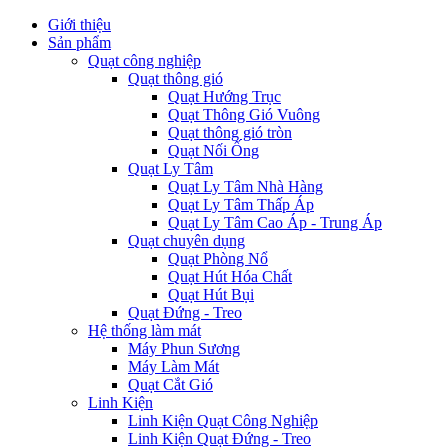
Giới thiệu
Sản phẩm
Quạt công nghiệp
Quạt thông gió
Quạt Hướng Trục
Quạt Thông Gió Vuông
Quạt thông gió tròn
Quạt Nối Ống
Quạt Ly Tâm
Quạt Ly Tâm Nhà Hàng
Quạt Ly Tâm Thấp Áp
Quạt Ly Tâm Cao Áp - Trung Áp
Quạt chuyên dụng
Quạt Phòng Nổ
Quạt Hút Hóa Chất
Quạt Hút Bụi
Quạt Đứng - Treo
Hệ thống làm mát
Máy Phun Sương
Máy Làm Mát
Quạt Cắt Gió
Linh Kiện
Linh Kiện Quạt Công Nghiệp
Linh Kiện Quạt Đứng - Treo