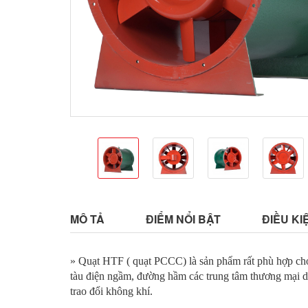
MÔ TẢ
ĐIỂM NỔI BẬT
ĐIỀU KI
» Quạt HTF ( quạt PCCC) là sản phẩm rất phù hợp cho t
tàu điện ngầm, đường hầm các trung tâm thương mại dư
trao đổi không khí.