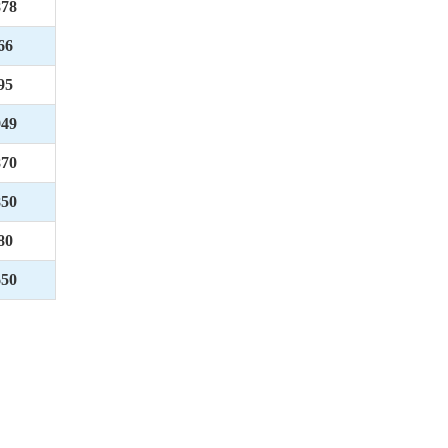
878
66
95
949
870
850
80
650