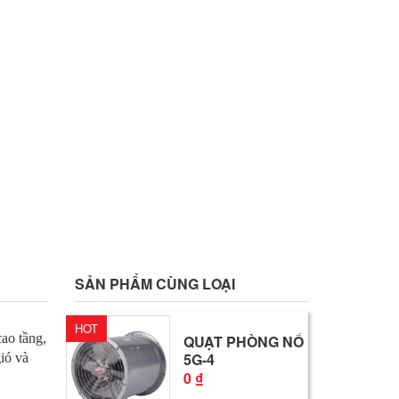
SẢN PHẨM CÙNG LOẠI
HOT
ao tầng,
QUẠT PHÒNG NỔ
5G-4
ió và
0 ₫