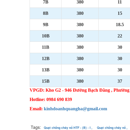
7B
380
11
8B
380
15
9B
380
18.5
10B
380
22
11B
380
30
12B
380
30
13B
380
30
15B
380
37
VPGD:
Kho G2 - 946 Đường Bạch Đằng , Phường
Hotline: 0984 690 839
Email:
kinhdoanhquangha@gmail.com
Tags:
Quạt chống cháy nổ HTF - (B) - I ,
Quạt chống cháy nổ ,