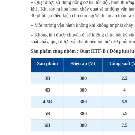
» Quạt được sử dụng động cơ hai tốc độ , bình thường 
khí . Khi sảy ra hỏa hoạn cháy quạt sẽ tự động vận hà
30 phút tạo điều kiện cho con người di tản an toàn ra 
» Môi trường vận hành không khí không tự phát cháy 
» Không khí được chuyển đi sẽ không chứa bất kỳ vật 
soát cháy, quạt được vận hành liên tục hơn 30 phút tr
Sản phẩm cùng nhóm : Quạt HTF-B ( Dòng lưu lượn
Sản phẩm
Điện áp (V)
Công suất (
3B
380
2.2
4B
380
4
4.5B
380
5.5
5B
380
5.5
6B
380
7.5