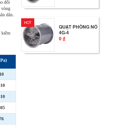
ao đổi
g vòng
hân dân.
HOT
QUẠT PHÒNG NỔ
4G-4
ể kiểm
0 ₫
(Pa)
10
910
910
805
76