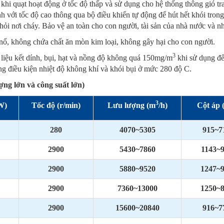
khi quạt hoạt động ở tốc độ thấp và sử dụng cho hệ thống thông gió tr
nh với tốc độ cao thông qua bộ điều khiển tự động để hút hết khói tron
khỏi nơi cháy. Bảo vệ an toàn cho con người, tài sản của nhà nước và n
nổ, không chứa chất ăn mòn kim loại, không gây hại cho con người.
3
liệu kết dính, bụi, hạt và nồng độ không quá 150mg/m
khi sử dụng đ
ong điều kiện nhiệt độ không khí và khói bụi ở mức 280 độ C.
g lớn và công suất lớn)
3
W)
Tốc độ (r/min)
Lưu lượng
(m
/h)
Cột áp
280
4070~5305
915~7
2900
5430~7860
1143~
2900
5880~9520
1247~
2900
7360~13000
1250~
2900
15600~20840
916~7