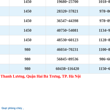
1450
19680~25700
1018~
1450
28320~37821
978~8
1450
36547~44398
978~8
1450
40750~54081
1134~
1450
48530~60123
1128~
980
46034~70231
1100~
980
56845~89536
986~6
980
60438~116420
1150~
 Thanh Lương, Quận Hai Bà Trưng, TP. Hà Nội
Quạt phòng cháy ,