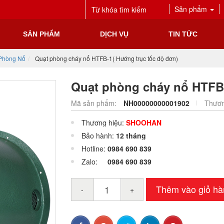
Sản phẩm
SẢN PHẨM
DỊCH VỤ
TIN TỨC
Phòng Nổ
Quạt phòng cháy nổ HTFB-1( Hướng trục tốc độ đơn)
Quạt phòng cháy nổ HTFB-
Mã sản phẩm:
NH00000000001902
Thươn
Thương hiệu:
SHOOHAN
Bảo hành:
12 tháng
Hotline:
0984 690 839
Zalo:
0984 690 839
Thêm vào giỏ hà
-
+