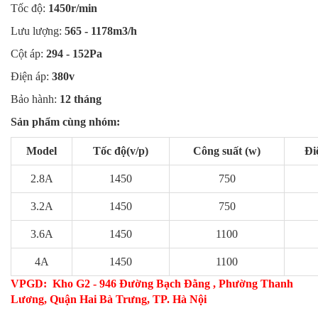
Tốc độ:
1450r/min
Lưu lượng:
565 - 1178m3/h
Cột áp:
294 - 152Pa
Điện áp:
380v
Bảo hành:
12 tháng
Sản phẩm cùng nhóm:
Model
Tốc độ(v/p)
Công suất (w)
Đi
2.8A
1450
750
3.2A
1450
750
3.6A
1450
1100
4A
1450
1100
VPGD:
Kho G2 - 946 Đường Bạch Đằng , Phường Thanh
Lương, Quận Hai Bà Trưng, TP. Hà Nội