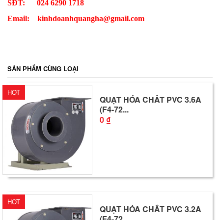
SĐT:
024 6290 1718
Email: kinhdoanhquangha@gmail.com
SẢN PHẨM CÙNG LOẠI
HOT
QUẠT HÓA CHẤT PVC 3.6A
(F4-72...
0 ₫
HOT
QUẠT HÓA CHẤT PVC 3.2A
(F4-72...