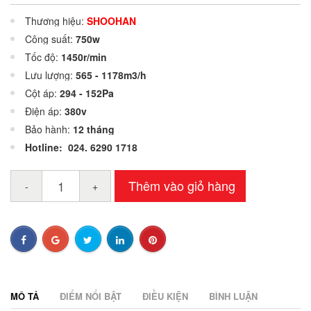
Thương hiệu:
SHOOHAN
Công suất:
750w
Tốc độ:
1450r/min
Lưu lượng:
565 - 1178m3/h
Cột áp:
294 - 152Pa
Điện áp:
380v
Bảo hành:
12 tháng
Hotline: 024. 6290 1718
Thêm vào giỏ hàng
-
+
MÔ TẢ
ĐIỂM NỔI BẬT
ĐIỀU KIỆN
BÌNH LUẬN