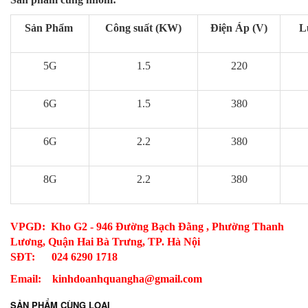
Sản Phẩm
Công suất (KW)
Điện Áp (V)
L
5G
1.5
220
6G
1.5
380
6G
2.2
380
8G
2.2
380
VPGD: Kho G2 - 946 Đường Bạch Đằng , Phường Thanh
Lương, Quận Hai Bà Trưng, TP. Hà Nội
SĐT: 024 6290 1718
Email: kinhdoanhquangha@gmail.com
SẢN PHẨM CÙNG LOẠI