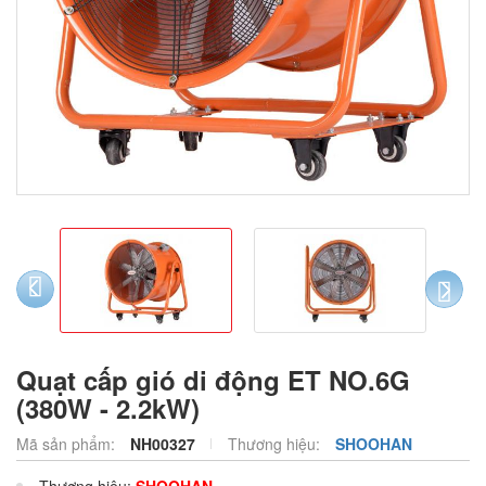
prev
next
Quạt cấp gió di động ET NO.6G
(380W - 2.2kW)
Mã sản phẩm:
NH00327
Thương hiệu:
SHOOHAN