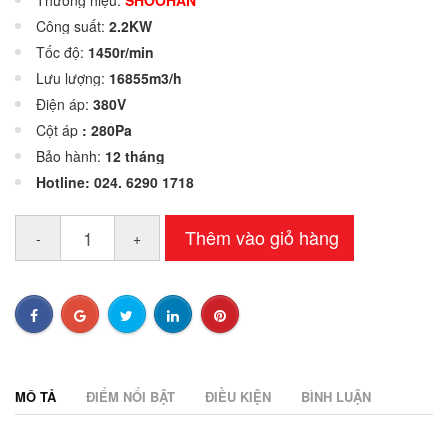
Thương hiệu:
SHOOHAN
Công suất:
2.2KW
Tốc độ:
1450r/min
Lưu lượng:
16855m3/h
Điện áp:
380V
Cột áp
: 280Pa
Bảo hành:
12 tháng
Hotline: 024. 6290 1718
Thêm vào giỏ hàng
-
+
MÔ TẢ
ĐIỂM NỔI BẬT
ĐIỀU KIỆN
BÌNH LUẬN