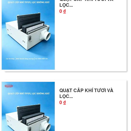
LỌC...
0 ₫
QUẠT CẤP KHÍ TƯƠI VÀ
LỌC...
0 ₫