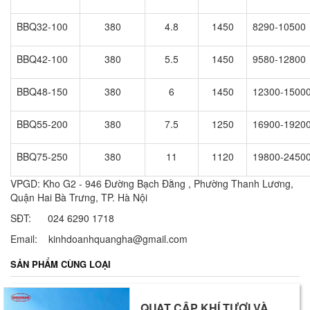
BBQ32-100
380
4.8
1450
8290-10500
BBQ42-100
380
5.5
1450
9580-12800
BBQ48-150
380
6
1450
12300-1500
BBQ55-200
380
7.5
1250
16900-1920
BBQ75-250
380
11
1120
19800-2450
VPGD: Kho G2 - 946 Đường Bạch Đằng , Phường Thanh Lương,
Quận Hai Bà Trưng, TP. Hà Nội
SĐT: 024 6290 1718
Email: kinhdoanhquangha@gmail.com
SẢN PHẨM CÙNG LOẠI
QUẠT CẤP KHÍ TƯƠI VÀ