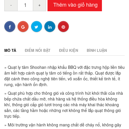
Thêm vào giỏ hàng
-
+
MÔ TẢ
ĐIỂM NỔI BẬT
ĐIỀU KIỆN
BÌNH LUẬN
» Quạt ly tâm Shoohan nhập khẩu BBQ với đặc trưng hộp liền tiêu
âm kết hợp cánh quạt ly tâm có tiếng ồn rất thấp. Quạt được lắp
đặt cánh theo công nghệ tiên tiến, vỏ xoắn ốc, thiết kế tinh tế, ít
rung, vận hành ổn định.
» Quạt phù hợp cho thông gió và công trình hút khói thải của nhà
bếp chứa chất dầu mỡ, nhà hàng và hệ thống điều hòa không
khí, thông gió cấp gió tươi trong các nhà máy khai thác khoáng
sản, các tầng hầm hoặc những nơi không thể lắp quạt thông gió
trực tiếp.
» Môi trường vận hành không mang chất dễ cháy nổ, không gây