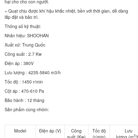
hại cho cho con người.
» Quạt chịu được khí hậu khắc nhiệt, bền với thời gian, dễ dàng
lắp đặt và bảo trì.
Thông số kỹ thuật:
Nhãn hiệu: SHOOHAN
Xuất xứ: Trung Quốc
Công suất : 2.7 Kw
Điện áp : 380V
Lưu lượng : 4235-5840 m3/h
Tốc độ : 1450 r/min
Cột áp : 470-610 Pa
Bảo hành : 12 tháng
Sản phẩm cùng nhóm:
Model
Điện áp (V)
Công
Tốc độ
Lưu
3
suất (Kw)
(r/min)
lượng (m
/